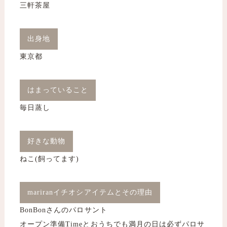
​​​​​​​三軒茶屋
出身地
東京都
はまっていること
毎日蒸し
好きな動物
ねこ(飼ってます)
mariranイチオシアイテムとその理由
BonBonさんのパロサント
​​​​​​​オープン準備Timeとおうちでも満月の日は必ずパロサ