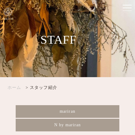
STAFF
ホーム
> スタッフ紹介
mariran
N by mariran