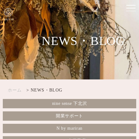
NEWS・BLOG
ホーム
> NEWS・BLOG
nine sense 下北沢
開業サポート
N by mariran