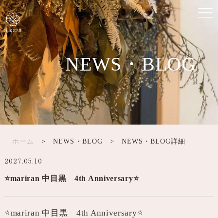
NEWS・BLOG
ホーム
> NEWS・BLOG > NEWS・BLOG詳細
2027.05.10
⭐️mariran 中目黒 4th Anniversary⭐️
⭐️mariran 中目黒 4th Anniversary⭐️