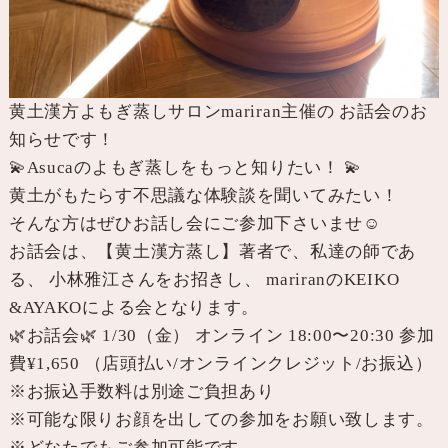
黄土漢方よもぎ蒸しサロンmariran主催の お話会のお
知らせです！
💫Asucaのよもぎ蒸しをもっと知りたい！ 💫
黄土がもたらす不思議な体験談を聞いてみたい！
そんな方はぜひお話し会にご参加下さいませ☺️
お話会は、【黄土漢方蒸し】著者で、私達の師であ
る、 小林雅江さんをお招きし、 mariranのKEIKO
&AYAKOによる会となります。
🌿お話会🌿 1/30（金） オンライン 18:00〜20:30 参加
費¥1,650 （店頭払い/オンラインクレジット/お振込）
※お振込手数料は別途ご負担あり
※可能な限りお顔を出しての参加をお願い致します。
※どなたでもご参加可能です。