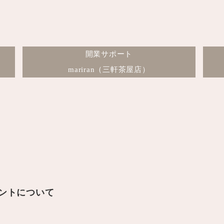
開業サポート
mariran（三軒茶屋店）
ウントについて
～